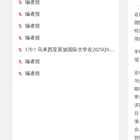
编者按
编者按
近
团
编者按
经
编者按
现
170！马来西亚英迪国际大学在2025QS亚洲大学排名榜中跃升52位！
学
现
编者按
近
编者按
与
能
带
济
目
项
合
协