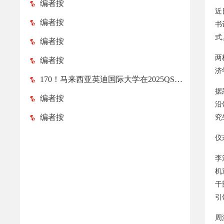
编者按
近
编者按
书
式
编者按
两
编者按
济
170！马来西亚英迪国际大学在2025QS亚洲大学排名榜中跃升52位！
据
编者按
沿
编者按
究
仪
李
机
干
引
周