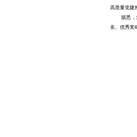
高质量党建
据悉，
名、优秀奖