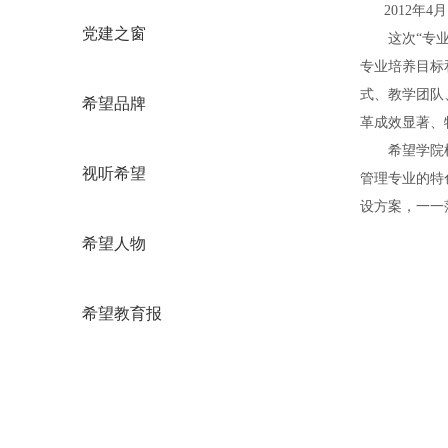
2012年4
党建之窗
这次“专业综
专业培养目标
式、教学团队
希望品牌
革成效显著、
希望学院根据
视听希望
管理专业的特
设方案，一一
希望人物
希望教育报