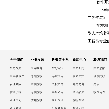
软件开
202
二等奖2项
学校相
型人才培养
工智能专业
关于我们
业务发展
投资者关系
新闻中心
联系我们
公司简介
国际教育
公司管治
集团新闻
集团总部
董事会成员
海外院校
定期报告
媒体关注
联系院校
管理团队
本科院校
招股文件
党建之窗
建议
发展历程
专科院校
重要公告
希望品牌
校企合作
企业文化
技师院校
最新资讯
视听希望
图说希望
投资者关系
希望人物