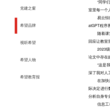
“同学
党建之窗
室里每一个
易云恒
atGPT
希望品牌
随着课
回应让教室
视听希望
202
论文中存在的
希望人物
“这是
深了我对人
希望教育报
在加快
际决定进行
分析自身专
信息工