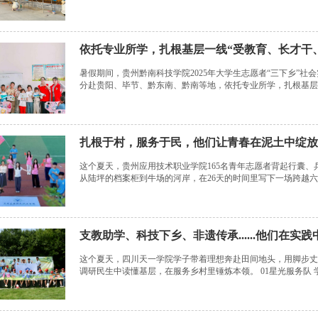
了分工，随后便投入到紧张的工作中。 师生...
依托专业所学，扎根基层一线“受教育、长才干、
暑假期间，贵州黔南科技学院2025年大学生志愿者“三下乡”社会
分赴贵阳、毕节、黔东南、黔南等地，依托专业所学，扎根基层
开展社会实践，在广阔...
这个夏天，贵州应用技术职业学院165名青年志愿者背起行囊
从陆坪的档案柜到牛场的河岸，在26天的时间里写下一场跨越六
兴的“临时干部”、非遗...
这个夏天，四川天一学院学子带着理想奔赴田间地头，用脚步丈量乡
调研民生中读懂基层，在服务乡村里锤炼本领。 01星光服务队 
践活动。活动聚焦...