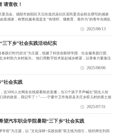
 请查收！
区委员会、德阳市旌阳区天元街道武庙社区居民委员会联合撰写的感谢
由衷感谢，称赞此服务团是支 “有情怀、懂教育、善作为”的青年先锋队
2025/08/13
 “三下乡”社会实践活动纪实
青春践行时代担当”为主题，组建了科技创新研学团、社会服务践行团、
奔赴乡村助力乡村振兴。 他们用数字技术架起城乡桥梁，以青春力量激活
2025/08/06
乡”社会实践
近5000人次网友在线观看助农直播；当32个孩子齐声喊出“陌生人给
你们讲的政策，我记牢了！”——宁夏中卫市海原县关庄乡窑儿村的黄土坡
2025/07/31
川希望汽车职业学院暑期“三下乡”社会实践
学前”为主题，以 “文化深耕+实践创新”双主线为指引，组织师生到四