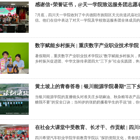
感谢信+荣誉证书，@天一学院致远服务团志愿者
7月底，四川天一学院收到了中共德阳市旌阳区天元街道武庙社
信。他们在信中表达了对天一学院及学校致远服务团全体成员的
伍。 此前，四川天一学院...
数字赋能乡村振兴 | 重庆数字产业职业技术学院
暑假期间，重庆数字产业职业技术学院以“数字赋能乡村振兴，
乡村振兴促进团、中华文脉传承团四大“三下乡”社会实践团，
乡村发展动能，在巴渝大地描绘出一幅“...
黄土坡上的青春答卷 | 银川能源学院暑期“三下
当银川能源学院的直播镜头对准关庄乡胡麻油、秋杂粮等农产品，
糖我不要”的安全口诀；当80岁的张奶奶攥着学生的手说“娃，
上，正镌刻着青春实践的坚实足.
在社会大课堂中受教育、长才干、作贡献 | 四
四川希望汽车职业学院学前教育学院以 “探韵资阳文化，青春筑梦