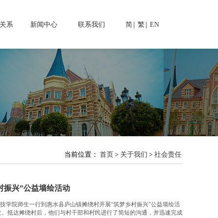
关系
新闻中心
联系我们
简
|
繁
|
EN
当前位置：
首页
>
关于我们
>
社会责任
村振兴”公益墙绘活动
技学院师生一行到惠水县庐山镇摊绕村开展“筑梦乡村振兴”公益墙绘活
发。抵达摊绕村后，他们与村干部和村民进行了简短的沟通，并迅速完成