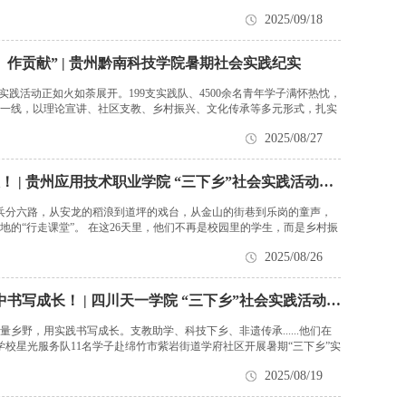
2025/09/18
作贡献” | 贵州黔南科技学院暑期社会实践纪实
实践活动正如火如荼展开。199支实践队、4500余名青年学子满怀热忱，
一线，以理论宣讲、社区支教、乡村振兴、文化传承等多元形式，扎实
2025/08/27
扎根于村，服务于民，他们让青春在泥土中绽放！ | 贵州应用技术职业学院 “三下乡”社会实践活动纪实
、兵分六路，从安龙的稻浪到道坪的戏台，从金山的街巷到乐岗的童声，
地的“行走课堂”。 在这26天里，他们不再是校园里的学生，而是乡村振
2025/08/26
支教助学、科技下乡、非遗传承......他们在实践中书写成长！ | 四川天一学院 “三下乡”社会实践活动纪实
野，用实践书写成长。支教助学、科技下乡、非遗传承......他们在
学校星光服务队11名学子赴绵竹市紫岩街道学府社区开展暑期“三下乡”实
2025/08/19