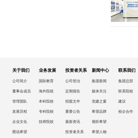
关于我们
业务发展
投资者关系
新闻中心
联系我们
公司简介
国际教育
公司管治
集团新闻
集团总部
董事会成员
海外院校
定期报告
媒体关注
联系院校
管理团队
本科院校
招股文件
党建之窗
建议
发展历程
专科院校
重要公告
希望品牌
校企合作
企业文化
技师院校
最新资讯
视听希望
图说希望
投资者关系
希望人物
联络